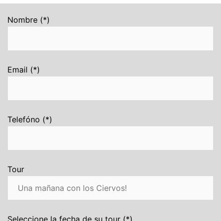
Nombre (*)
Email (*)
Telefóno (*)
Tour
Seleccione la fecha de su tour (*)