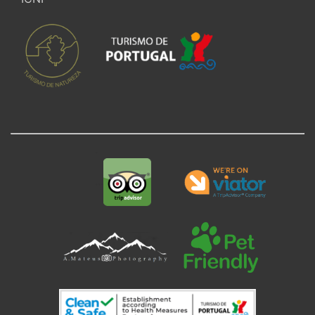
.
.
.
.