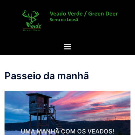
Saltar
para
o
conteúdo
Alternar
menu
Passeio da manhã
UMA MANHÃ COM OS VEADOS!