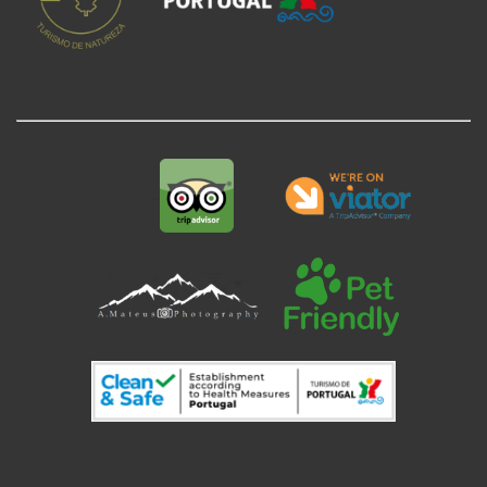
.
.
.
.