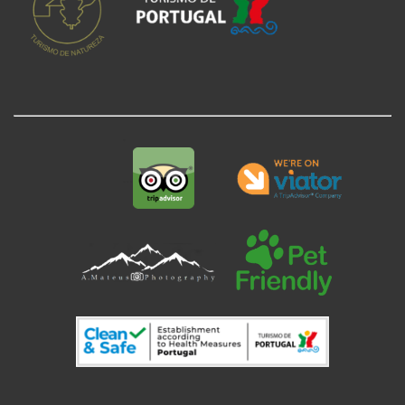
.
.
.
.