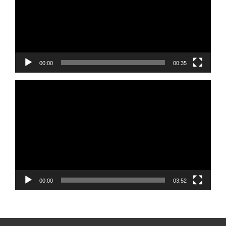
00:00
00:35
Reprodutor
de
vídeo
00:00
03:52