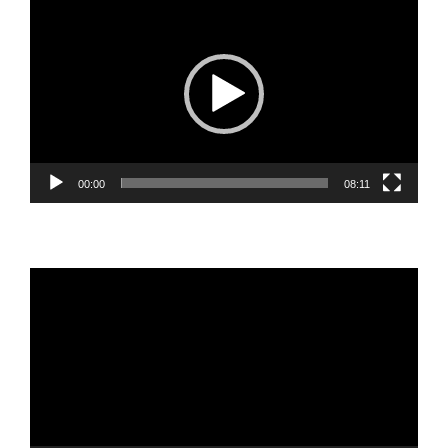
de
vídeo
00:00
08:11
Reprodutor
de
vídeo