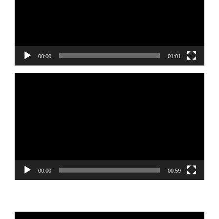
00:00
01:01
Reprodutor
de
vídeo
00:00
00:59
Reprodutor