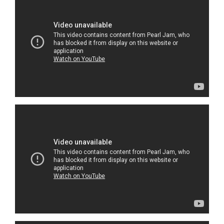
de
vídeo
Reprodutor
de
vídeo