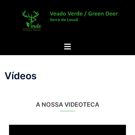
Saltar
para
o
conteúdo
Alternar
menu
Vídeos
A NOSSA VIDEOTECA
Reprodutor