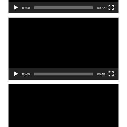
00:00
00:32
Reprodutor
de
vídeo
00:00
00:40
Reprodutor
de
vídeo