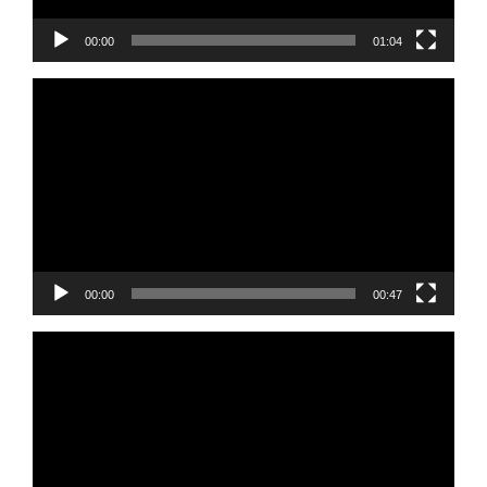
00:00
01:04
Reprodutor
de
vídeo
00:00
00:47
Reprodutor
de
vídeo