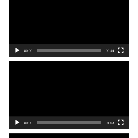
de
vídeo
00:00
00:44
Reprodutor
de
vídeo
00:00
01:03
Reprodutor