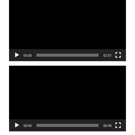
de
vídeo
00:00
01:57
Reprodutor
de
vídeo
00:00
00:49