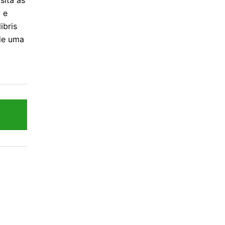
sita as
 e
ibris
 de uma