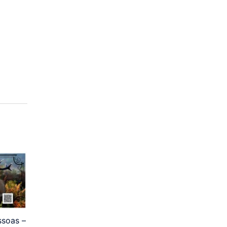
ssoas –