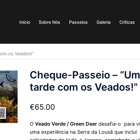
Início
Sobre Nós
Passeios
Galeria
Críticas
com os Veados!”
Cheque-Passeio – “U
tarde com os Veados!”
€
65.00
O
Veado Verde / Green Deer
desafia-o para v
uma experiência na Serra da Lousã que inclui