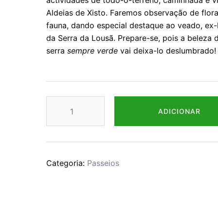
actividades de todo-o-terreno, caminhada e vi
Aldeias de Xisto. Faremos observação de flora
fauna, dando especial destaque ao veado, ex-l
da Serra da Lousã. Prepare-se, pois a beleza
serra
sempre verde
vai deixa-lo deslumbrado!
Quantidade
ADICIONAR
de
Cheque-
Passeio
-
Categoria:
Passeios
"Uma
tarde
com
os
Veados!"